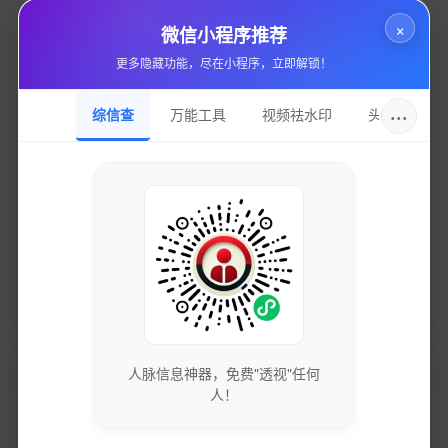
01-16
844
×
微信小程序推荐
命理与感情：家庭矛盾下的恋爱，如何判断是否值得继续？
更多隐藏功能，尽在小程序，立即解锁！
01-16
287
生辰八字算命法如何测算命格：怎么看与测算方法详解？
···
综信查
万能工具
视频祛水印
头像圈
01-15
385
生辰八字算命法如何测算命格：怎么看生辰八字算命格？
01-15
289
算命真的很简单吗：四柱八字推算（子平术）详解揭秘
01-15
329
算命有科学依据吗：古今著名算命先生的准确性揭秘
01-15
287
文章统计
人脉信息神器，免费"透视"任何
人！
84
阅读量