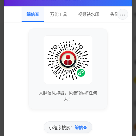
···
综信查
万能工具
视频祛水印
头像圈
507
★★★★★
累计访问
网站评级
#1050
人脉信息神器，免费"透视"任何
资源博客
人！
q.jinsom.cn
小程序搜索：
综信查
2024年10月24日