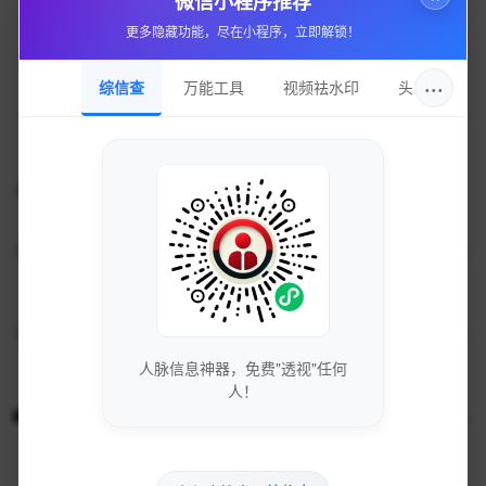
微信小程序推荐
Whois查询
更多隐藏功能，尽在小程序，立即解锁！
···
综信查
万能工具
视频祛水印
头像圈
SEO查询
相关网站
54电影网 - 免费电影-影视大全-电影...
17,538
影视森林——观影第一站...
1,870
人脉信息神器，免费"透视"任何
人！
可可影视_最新Netflix新剧_韩国电...
1,437