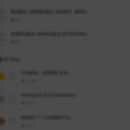
网站建设_高端网站建设_网站制作_建网站...
私密记事本
853
商城网站建设-电商网站建设,电子商务网站...
845
热门网站
54电影网 - 免费电影-影视...
1
17,438
6QQ祛水印-快手抖音在线去水...
2
3,300
网易用户个人信息服务平台...
3
3,125