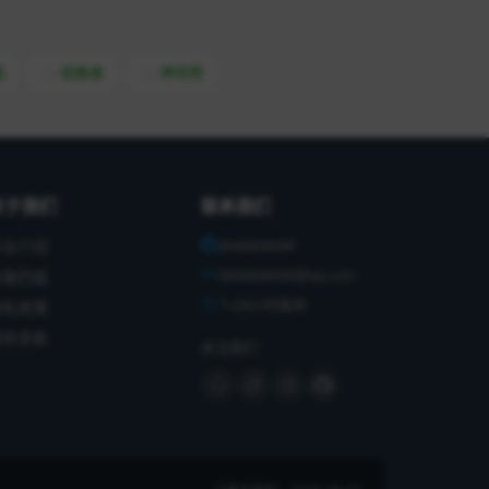
值
助推者
神农网
关于我们
联系我们
平台介绍
2646906096
2646906096@qq.com
发展历程
7×24小时服务
隐私政策
服务条款
关注我们