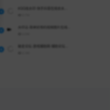
6QQ祛水印-快手抖音在线去水...
4
2,732
水印云-简单好用的视频图片在线...
5
2,246
破走论坛-游戏辅助网-辅助论坛...
6
2,160