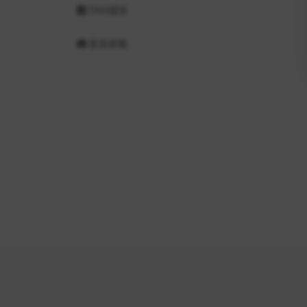
DNS服务
联系邮箱