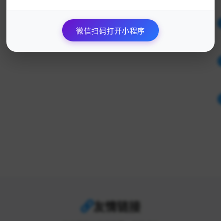
vip3.alidns.com
微信扫码打开小程序
隐私保护
友情链接