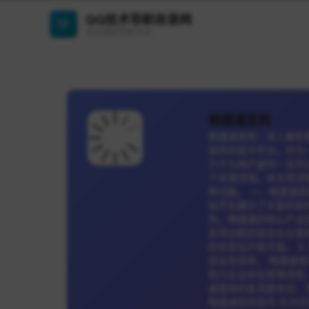
QQ技术导航收录网
专业网站导航平台
畅捷通官网
畅捷通官网：深入解析
提供的官方平台。作为
力于为用户提供一系列
个关键领域。本文将详
种功能。 一、畅捷通
站不仅展示了丰富的软
务。畅捷通的核心产品包
多项功能的综合企业管理
的信息化升级方案。 3
库业务效率。 畅捷通
助力企业优化管理流程
通官网的各项服务前，您
畅捷通官网首页 在浏览器