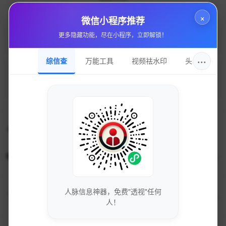
×
微信小程序推荐
更多隐藏功能，尽在小程序，立即解锁！
Whois查询
···
综信查
万能工具
视频祛水印
头像圈
SEO查询
相关网站
山海云端API - 提供免费接口调用平台...
997
出门问问语音开放平台-首页...
人脉信息神器，免费"透视"任何
人！
996