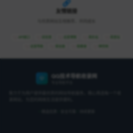
友情链接
与优质网站互相推荐，共同成长
API接口
综信查
远昔博客
易扒站
易查站
远昔导航
易估值
助推者
神农网
QQ技术导航收录网
专业导航平台
致力于为用户提供最优质的网站导航服务，精心筛选每一个收
录网站，为您的网络生活提供便利。
精选优质
安全可靠
持续更新