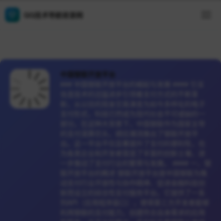
QQ技术导航收录网
中国银联开放平台
### 中国银联开放平台的崛起与发展 #### 引言
信息技术的迅猛进步引领着支付方式的不断革
新，从以往的现金交易演变为如今多样化的电子
支付形式，科技已然成为现代社会不可或缺的一
部分。在这种大背景下，中国银联作为国家主导
的支付清算巨头，顺应潮流推出了银联开放平
台。这一平台不仅显著提升了支付的便利性，也
为各类企业和开发者营造了丰富的创新土壤，进
一步推动了支付行业的繁荣与发展。 #### 一、银
联开放平台的概述 银联开放平台是中国银联为推
动支付行业开放性与协作精神、促进金融科技创
新而设立的综合性支付服务平台。它提供了一系
列API（应用程序接口），使得第三方开发者能够
利用银联的支付能力，创建符合自身需求的应用