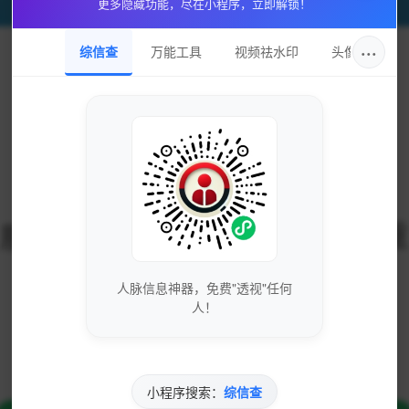
更多隐藏功能，尽在小程序，立即解锁！
···
综信查
万能工具
视频祛水印
头像圈
#76
货源平台
laoaqiang.pxtl.com.cn
2024年07月08日
ns7.alidns.com
qqq19171@163.com
人脉信息神器，免费"透视"任何
人！
小程序搜索：
综信查